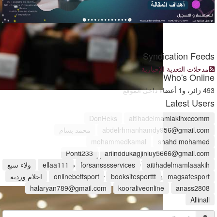
Syndication Feeds
مدخلات التغذية الإخبارية
Who's Online
493 زائر، و1 أعضاء داخل الموقع
Latest Users
DonHeks
aitihadelmamlakihxccomm
abdelrhmanhamdy956@gmail.com
محمد بسام
mohammedkamal
shahd mohamed
Ponti233
arlinddukagjiniuy5666@gmail.com
العلاقات العامة
والاستشارات الإعلامية
aitihadelmamlaaakih
forsansssservices
ellaa111
ولاء سبع
magsafesport
booksitesporttt
onlinebettsport
احلام وردية
www.hawkamaq.com
halaryan789@gmail.com
kooraliveonline
anass2808
Allinall