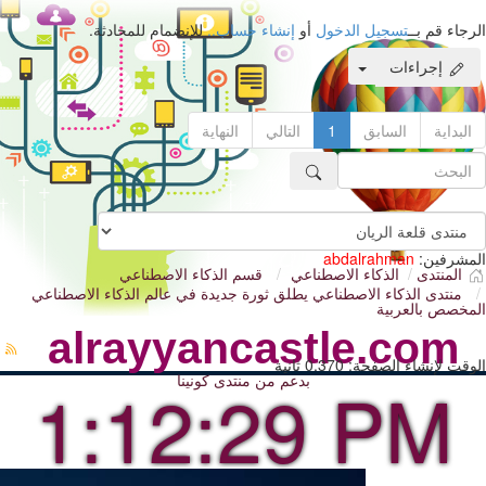
الرجاء قم بــ
تسجيل الدخول
أو
إنشاء حساب..
للإنضمام للمحادثة.
إجراءات
البداية
السابق
1
التالي
النهاية
المشرفين:
abdalrahman
المنتدى
الذكاء الاصطناعي
قسم الذكاء الاصطناعي
منتدى الذكاء الاصطناعي يطلق ثورة جديدة في عالم الذكاء الاصطناعي
المخصص بالعربية
alrayyancastle.com
الوقت لإنشاء الصفحة: 0.370 ثانية
بدعم من
منتدى كونينا
1:12:31 PM
شارك خبراتك