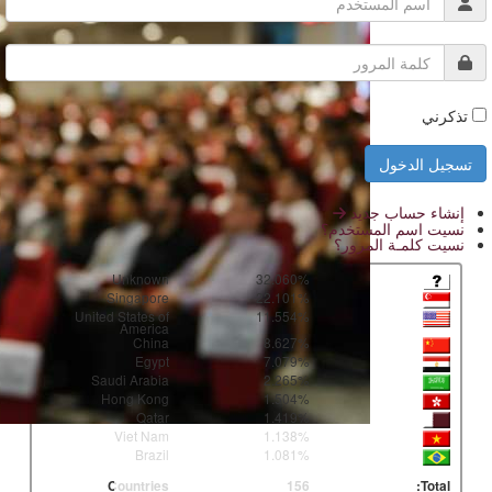
تذكرني
إنشاء حساب جديد
نسيت اسم المستخدم؟
نسيت كلمـة المرور؟
Unknown
32.060%
Singapore
22.101%
United States of
11.554%
America
China
8.627%
Egypt
7.079%
Saudi Arabia
2.265%
Hong Kong
1.504%
Qatar
1.419%
Viet Nam
1.138%
Brazil
1.081%
Countries
156
Total: