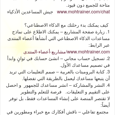
متاحة للجميع دون قيود.
www.mohtrainer.com/chat
جيش المساعدين اﻷذكياء
كيف يمكنك بدء رحلتك مع الذكاء الاصطناعي؟
1. زيارة صفحة المشاريع – يمكنك الاطلاع على نماذج
مساعدات الذكاء الاصطناعي التي أنشأها أعضاء المنتدى
عبر الرابط:
www.mohtrainer.com/مشاريع-أعضاء-المنتدى
2. تسجيل حساب مجاني – انشئ حسابك في ثوانٍ وابدأ
في تصميم مساعدك الأول.
3. كتابة البرومبتات بالعربية – صمم التعليمات التي تريد
أن يتبعها مساعدك ليعمل بالطريقة التي تفضلها.
4. النشر والمشاركة – انشر مساعدك للجمهور و احصل
على التقييم و التعليقات. فرصة للتعلم والتطوير
لا تقتصر المنصة على إنشاء المساعدات فقط، بل توفر
أيضاً:
مجتمع تفاعلي – ناقش أفكارك مع خبراء ومطورين في