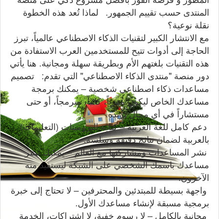
المنتدى حسب تقييم الجمهور. لماذا تُعد هذه الخطوة
نقلة نوعية؟
مع الانتشار الكبير لتقنيات الذكاء الاصطناعي عالمياً، تبرز
الحاجة إلى أدوات تتيح للمستخدمين العرب الاستفادة من
هذه التقنيات بلغتهم الأم وبطريقة سهلة ومجانية. هنا يأتي
دور منصة "منتدى الذكاء الاصطناعي" التي تقدم: تصميم
مساعدات ذكاء اصطناعي شخصية – يمكنك برمجة
مساعدك الخاص ليكون مدرباً، كاتباً، مبرمجاً، أو حتى
مستشاراً في أي مجال تريده.
دعم كامل للغة العربية – كتابة البرومبتات (التعليمات)
بالعربية لضمان نتائج دقيقة وسلسة.
نشر المساعدات ومشاركتها مع العالم – يمكنك نشر
مساعدك باسمك الشخصي على الشبكة ليستفيد منه
الآخرون.
واجهة بسيطة للمبتدئين والمحترفين – لا تحتاج إلى خبرة
برمجية مسبقة لإنشاء مساعدك الأول.
مجانية بالكامل – لا رسوم خفية، لا اشتراكات، الخدمة