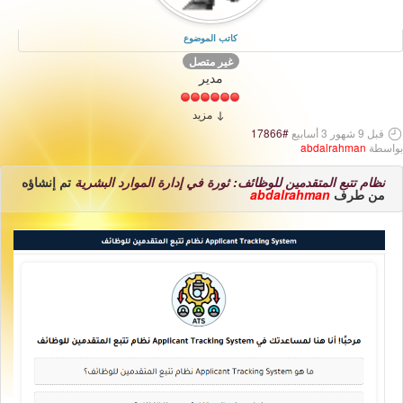
كاتب الموضوع
غير متصل
مدير
مزيد
قبل 9 شهور 3 أسابيع
#17866
بواسطة
abdalrahman
نظام تتبع المتقدمين للوظائف: ثورة في إدارة الموارد البشرية
تم إنشاؤه
من طرف
abdalrahman