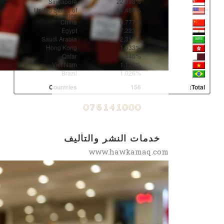
Singapore
22.098%
United States of
11.488%
America
China
8.777%
Egypt
7.223%
Saudi Arabia
2.310%
Hong Kong
1.533%
Qatar
1.446%
Viet Nam
1.129%
Brazil
1.026%
Countries
156
Total:
خدمات النشر والتأليف
www.hawkamaq.com