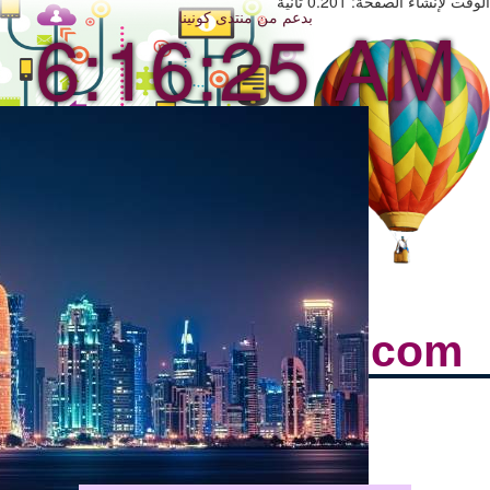
الوقت لإنشاء الصفحة: 0.201 ثانية
بدعم من
منتدى كونينا
6:16:27 AM
alrayyancastle.com
شارك خبراتك