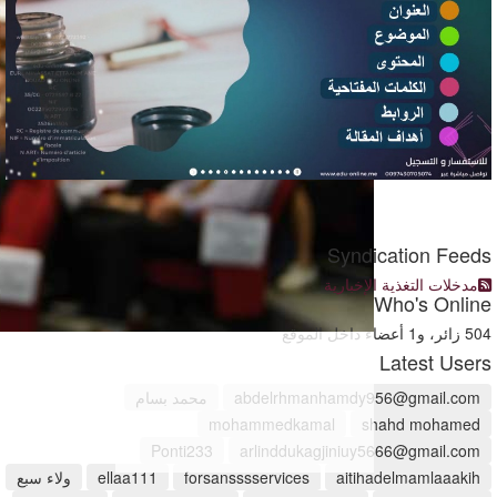
Syndication Feeds
مدخلات التغذية الإخبارية
Who's Online
504 زائر، و1 أعضاء داخل الموقع
Latest Users
abdelrhmanhamdy956@gmail.com
محمد بسام
mohammedkamal
shahd mohamed
Ponti233
arlinddukagjiniuy5666@gmail.com
aitihadelmamlaaakih
forsansssservices
ellaa111
ولاء سبع
العلاقات العامة