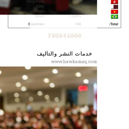
Hong Kong
1.530%
Qatar
1.443%
Viet Nam
1.129%
Brazil
1.028%
Countries
156
Total:
خدمات النشر والتأليف
www.hawkamaq.com