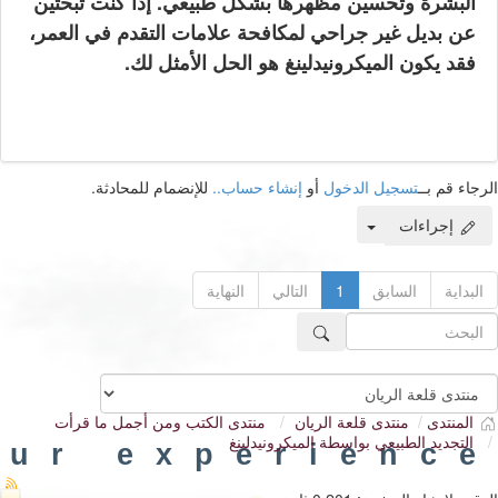
البشرة وتحسين مظهرها بشكل طبيعي. إذا كنت تبحثين
عن بديل غير جراحي لمكافحة علامات التقدم في العمر،
فقد يكون الميكرونيدلينغ هو الحل الأمثل لك.
الرجاء قم بــ
تسجيل الدخول
أو
إنشاء حساب..
للإنضمام للمحادثة.
إجراءات
البداية
السابق
1
التالي
النهاية
المنتدى
منتدى قلعة الريان
منتدى الكتب ومن أجمل ما قرأت
التجديد الطبيعي بواسطة الميكرونيدلينغ
our experience