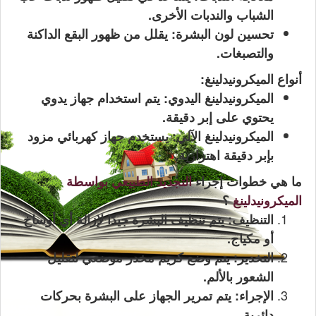
الشباب والندبات الأخرى.
تحسين لون البشرة: يقلل من ظهور البقع الداكنة
والتصبغات.
أنواع الميكرونيدلينغ:
الميكرونيدلينغ اليدوي: يتم استخدام جهاز يدوي
يحتوي على إبر دقيقة.
الميكرونيدلينغ الآلي: يستخدم جهاز كهربائي مزود
بإبر دقيقة اهتزازية.
ما هي خطوات إجراء
التجديد الطبيعي بواسطة
الميكرونيدلينغ
؟
التنظيف: يتم تنظيف البشرة جيدًا لإزالة أي أوساخ
أو مكياج.
التخدير: يتم وضع كريم مخدر موضعي لتقليل
الشعور بالألم.
الإجراء: يتم تمرير الجهاز على البشرة بحركات
دائرية.