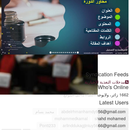
Syndication Feeds
مدخلات التغذية الإخبارية
Who's Online
1662 زائر، ولايوجد أعضاء داخل الموقع
Latest Users
abdelrhmanhamdy956@gmail.com
محمد بسام
mohammedkamal
shahd mohamed
Ponti233
arlinddukagjiniuy5666@gmail.com