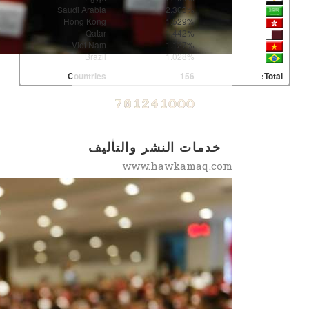
Saudi Arabia
2.303%
Hong Kong
1.529%
Qatar
1.442%
Viet Nam
1.127%
Brazil
1.028%
Countries
156
Total:
خدمات النشر والتأليف
www.hawkamaq.com